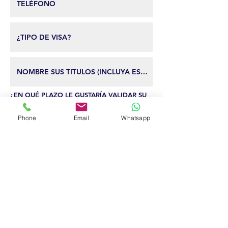
¿EN QUÉ PLAZO LE GUSTARÍA VALIDAR SU
必
TÍTULO PROFESIONAL EN EE. UU.?
*
須
INMEDIATAMENTE.
項
Phone
Email
Whatsapp
目
EN 3 MESES.
EN 6 MESES.
SOLO ESTOY EXPLORANDO
OPCIONES.
始まり
Estudiar en EE. UU. puede costar entre
$30,000 y $50,000 en universidades públicas,
y hasta $40,000 por semestre en
universidades privadas. Validar su título a
través de nuestro programa incluye el
desarrollo de su CV y voluntariado, y la
inversión varía entre $2,500 y $8,000, según
su meta y carrera. Los pagos completos
obtienen un descuento, y los pagos en cuotas