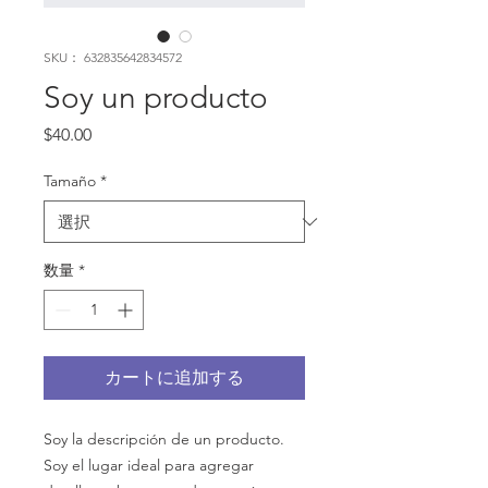
SKU： 632835642834572
Soy un producto
価
$40.00
格
Tamaño
*
数量
*
カートに追加する
Soy la descripción de un producto. 
Soy el lugar ideal para agregar 