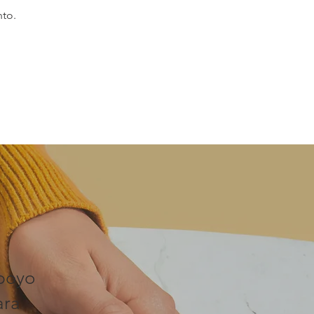
nto.
apoyo
ara