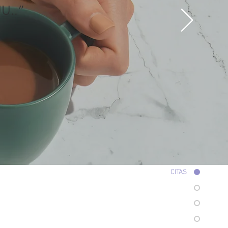
U..”
CITAS