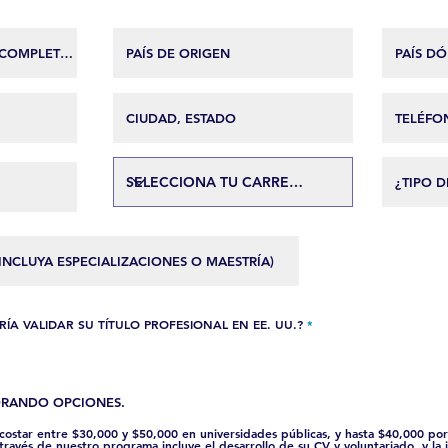
O
RÍA VALIDAR SU TÍTULO PROFESIONAL EN EE. UU.?
*
b
l
i
g
a
t
ORANDO OPCIONES.
o
r
i
costar entre $30,000 y $50,000 en universidades públicas, y hasta $40,000 po
o
a través de nuestro programa incluye el desarrollo de su CV y voluntariado, y la 