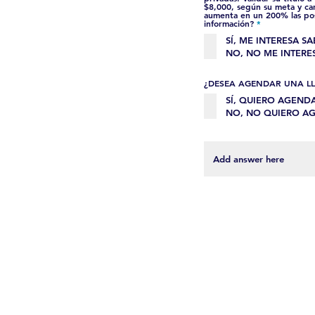
$8,000, según su meta y ca
aumenta en un 200% las posi
O
información?
*
b
l
SÍ, ME INTERESA S
i
NO, NO ME INTERE
g
a
t
o
¿DESEA AGENDAR UNA LL
r
i
SÍ, QUIERO AGEND
o
NO, NO QUIERO A