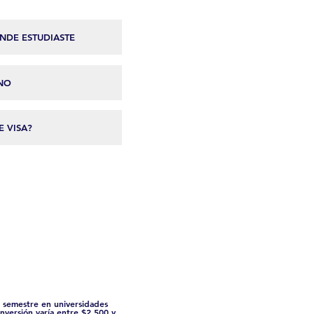
r semestre en universidades
inversión varía entre $2,500 y