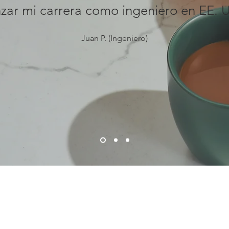
ar mi carrera como ingeniero en EE. U
Juan P. (Ingeniero)