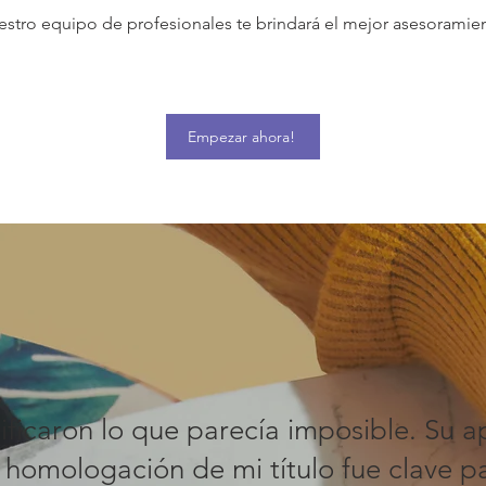
stro equipo de profesionales te brindará el mejor asesoramie
Empezar ahora!
ificaron lo que parecía imposible. Su 
a homologación de mi título fue clave p