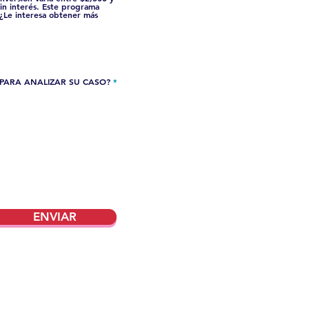
in interés. Este programa
 ¿Le interesa obtener más
O
PARA ANALIZAR SU CASO?
*
b
l
i
g
a
t
o
r
i
o
ENVIAR