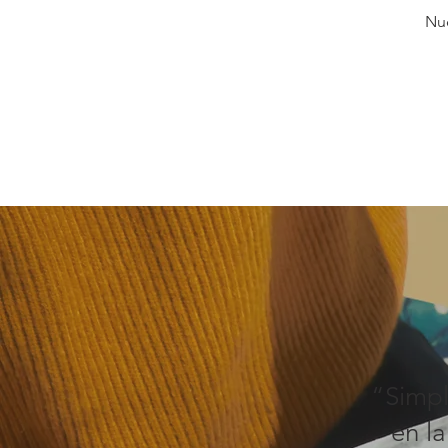
Nue
“Simpl
en l