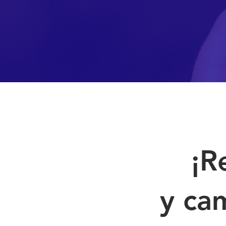
¡R
y ca