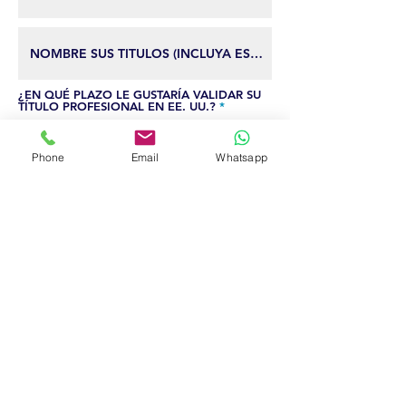
¿EN QUÉ PLAZO LE GUSTARÍA VALIDAR SU
必
TÍTULO PROFESIONAL EN EE. UU.?
*
須
INMEDIATAMENTE.
項
目
EN 3 MESES.
Phone
Email
Whatsapp
EN 6 MESES.
SOLO ESTOY EXPLORANDO
OPCIONES.
始まり
Estudiar en EE. UU. puede costar entre
$30,000 y $50,000 en universidades públicas,
y hasta $40,000 por semestre en
universidades privadas. Validar su título a
través de nuestro programa incluye el
desarrollo de su CV y voluntariado, y la
inversión varía entre $2,500 y $8,000, según
su meta y carrera. Los pagos completos
obtienen un descuento, y los pagos en cuotas
son sin interés. Este programa aumenta en un
200% las posibilidades de conseguir empleo
en su área de estudio y triplicar sus ingresos.
必
¿Le interesa obtener más información?
*
須
SÍ, ME INTERESA SABER MÁS.
項