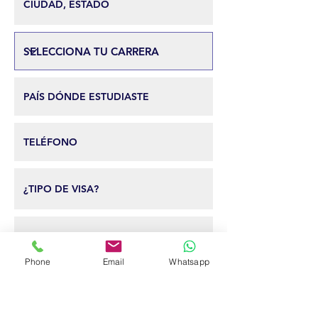
Phone
Email
Whatsapp
¿EN QUÉ PLAZO LE GUSTARÍA VALIDAR SU
आ
TÍTULO PROFESIONAL EN EE. UU.?
*
व
INMEDIATAMENTE.
श्य
क
EN 3 MESES.