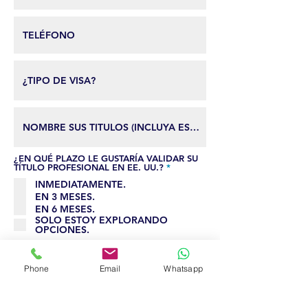
¿EN QUÉ PLAZO LE GUSTARÍA VALIDAR SU
О
TÍTULO PROFESIONAL EN EE. UU.?
*
б
INMEDIATAMENTE.
я
з
EN 3 MESES.
а
EN 6 MESES.
т
SOLO ESTOY EXPLORANDO
е
OPCIONES.
л
ь
НАЧАЛО
н
о
Estudiar en EE. UU. puede costar entre
Phone
Email
Whatsapp
$30,000 y $50,000 en universidades públicas,
y hasta $40,000 por semestre en
universidades privadas. Validar su título a
través de nuestro programa incluye el