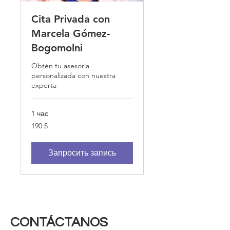
Cita Privada con
Marcela Gómez-
Bogomolni
Obtén tu asesoría
personalizada con nuestra
experta
1 час
190
190 $
долларов
США
Запросить запись
CONTÁCTANOS