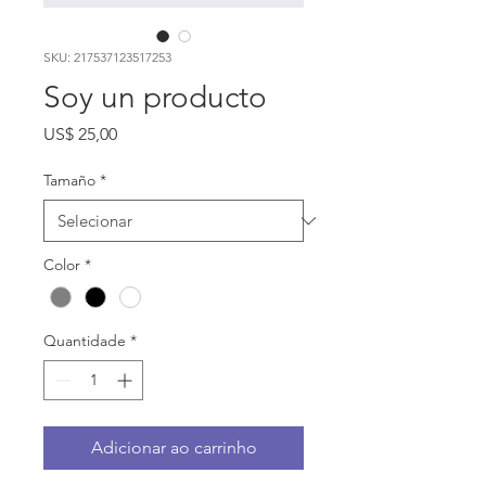
SKU: 217537123517253
Soy un producto
Preço
US$ 25,00
Tamaño
*
Color
*
Quantidade
*
Adicionar ao carrinho